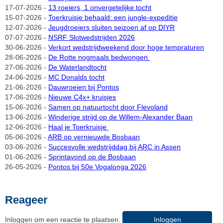
17-07-2026 -
13 roeiers, 1 onvergetelijke tocht
15-07-2026 -
Toerkruisje behaald: een jungle-expeditie
12-07-2026 -
Jeugdroeiers sluiten seizoen af op DIYR
07-07-2026 -
NSRF Slotwedstrijden 2026
30-06-2026 -
Verkort wedstrijdweekend door hoge tempraturen
28-06-2026 -
De Rotte nogmaals bedwongen
27-06-2026 -
De Waterlandtocht
24-06-2026 -
MC Donalds tocht
21-06-2026 -
Dauwroeien bij Pontos
17-06-2026 -
Nieuwe C4x+ kruisjes
15-06-2026 -
Samen op natuurtocht door Flevoland
13-06-2026 -
Winderige strijd op de Willem-Alexander Baan
12-06-2026 -
Haal je Toerkruisje
05-06-2026 -
ARB op vernieuwde Bosbaan
03-06-2026 -
Succesvolle wedstrijddag bij ARC in Assen
01-06-2026 -
Sprintavond op de Bosbaan
26-05-2026 -
Pontos bij 50e Vogalonga 2026
Reageer
Inloggen om een reactie te plaatsen.
Inloggen