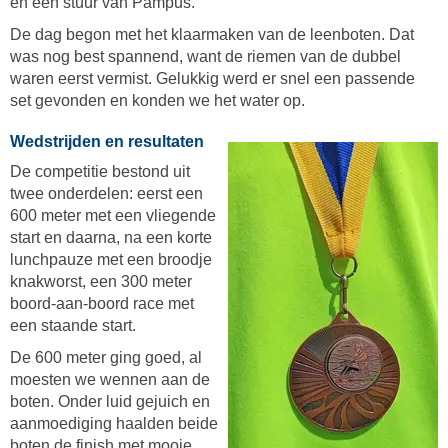
en een stuur van Pampus.
De dag begon met het klaarmaken van de leenboten. Dat
was nog best spannend, want de riemen van de dubbel
waren eerst vermist. Gelukkig werd er snel een passende
set gevonden en konden we het water op.
Wedstrijden en resultaten
De competitie bestond uit
twee onderdelen: eerst een
600 meter met een vliegende
start en daarna, na een korte
lunchpauze met een broodje
knakworst, een 300 meter
boord-aan-boord race met
een staande start.
De 600 meter ging goed, al
moesten we wennen aan de
boten. Onder luid gejuich en
aanmoediging haalden beide
boten de finish met mooie